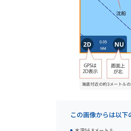
海底付近の約3メートル
この画像からは以下
水深56.8メートル