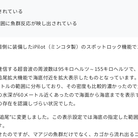
されている
範囲に魚群反応が映し出されている
首側に装備したiPilot（ミンコタ製）のスポットロック機能
信する超音波の周波数は95キロヘルツ～155キロヘルツで
追尾拡大機能で海底付近を拡大表示したものとなっています
ートルの範囲に分布しており、その密度も比較的濃かったので
の水深が60メートル近くあったので海面から海底までを表示
の存在を認識しづらい状況でした。
底追尾”に変更しました。この表示設定では海底の指定した範
す。
せたのですが、マアジの魚群だけでなく、カゴから流れ出る