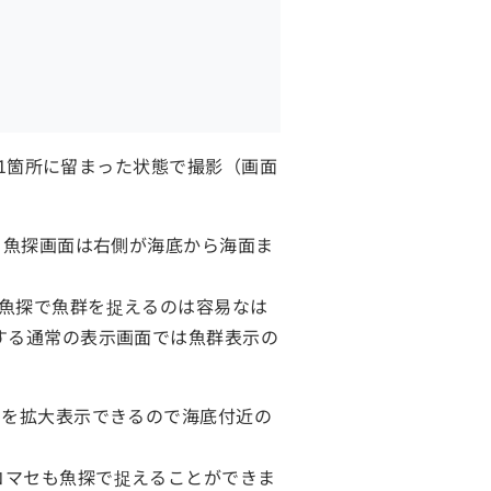
で1箇所に留まった状態で撮影（画面
、魚探画面は右側が海底から海面ま
。
魚探で魚群を捉えるのは容易なは
する通常の表示画面では魚群表示の
囲を拡大表示できるので海底付近の
コマセも魚探で捉えることができま