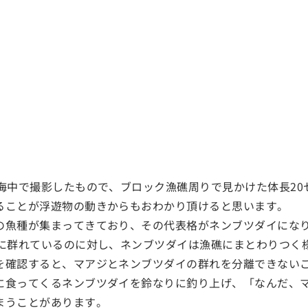
の海中で撮影したもので、ブロック漁礁周りで見かけた体長2
ることが浮遊物の動きからもおわかり頂けると思います。
の魚種が集まってきており、その代表格がネンブツダイにな
ろに群れているのに対し、ネンブツダイは漁礁にまとわりつく
を確認すると、マアジとネンブツダイの群れを分離できない
に食ってくるネンブツダイを鈴なりに釣り上げ、「なんだ、マ
まうことがあります。