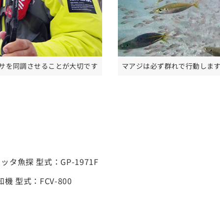
サを同調させることが大切です
マアジは必ず群れで行動しま
タ魚探 型式：GP-1971F
 型式：FCV-800