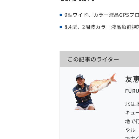
9型ワイド、カラー液晶GPSプロッ
8.4型、2周波カラー液晶魚群探知機
この記事のライター
友恵
FUR
北は
キュ
地で
やル
で古