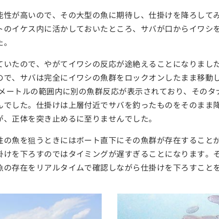
能性が高いので、その大型の魚に期待し、仕掛けを降ろしてみ
トのイケス内に活かしておいたところ、サバが口からイワシ
た。
ていたので、やがてイワシの反応が途絶えることになりまし
ので、サバは完全にイワシの魚群をロックオンしたまま移動
55メートルの範囲内に別の魚群反応が表示されており、その
んでした。仕掛けは上層付近でサバを釣ったものをそのまま
が、正体を突き止めるに至りませんでした。
性の魚を狙うときにはボート直下にその魚群が存在すること
掛けを下ろすのではタイミングが遅すぎることになります。
魚の存在をリアルタイムで確認しながら仕掛けを下ろすこと