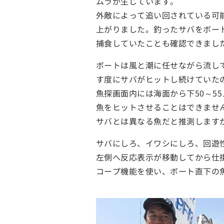
ムラが生じています。
外敵によって追い回されている可
上がりました。釣ったサバをボー
捕食していたことも確認できまし
ボートは風と潮に任せながら流し
す度にサバがヒットし続けていた
魚探画面内には海面から下50～
魚をヒットさせることはできませ
サバとは異なる魚だと推測します
サバにしろ、イワシにしろ、回遊
左側へ反応表示が移動してから仕
コープ機能を使い、ボート直下の