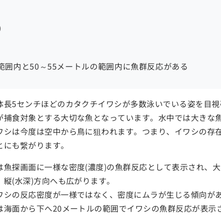
)
範囲内と50～55メートルの範囲内に魚群反応がある
体長5センチほどのカタクチイワシが多数泳いでいる姿を目視
が捕食対象とする大切な魚となっています。水中では大きな
ワシは今度は空中から鳥に狙われます。つまり、イワシの存
とにも繋がります。
は魚探画面に一様な密度(濃度)の魚群反応として表示され、
縦(水深)方向へも広がります。
ワシの反応密度が一様ではなく、密度にムラが生じる傾向が
は海面から下へ20メートルの範囲でイワシの魚群反応が表示