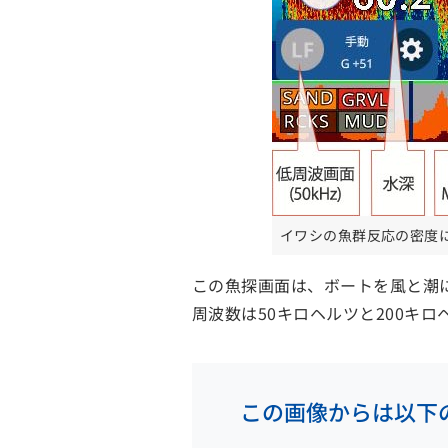
イワシの魚群反応の密度
この魚探画面は、ボートを風と潮
周波数は50キロヘルツと200キ
この画像からは以下