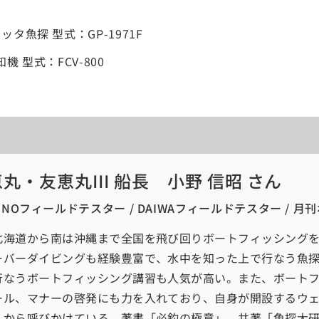
タ魚探 型式：GP-1971F
 型式：FCV-800
丸・友恵丸III 船長 小野 信昭 さん
UNOフィールドテスター / DAIWAフィールドテスター / 
北海道から南は沖縄まで全国を飛び回りボートフィッシング
ーバーダイビングも経験豊富で、水中を知った上で行なう魚
行なうボートフィッシング講習も人気が高い。また、ボート
ール、マナーの啓発にも力を入れており、自身が開設するウ
くから呼びかけている。著書「必釣の極意」、共著「魚探大