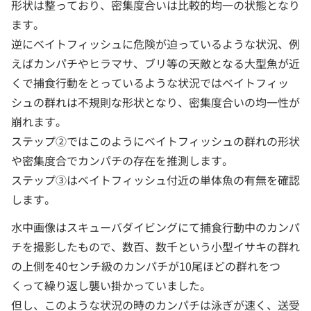
形状は整っており、密集度合いは比較的均一の状態となり
ます。
逆にベイトフィッシュに危険が迫っているような状況、例
えばカンパチやヒラマサ、ブリ等の天敵となる大型魚が近
くで捕食行動をとっているような状況ではベイトフィッ
シュの群れは不規則な形状となり、密集度合いの均一性が
崩れます。
ステップ②ではこのようにベイトフィッシュの群れの形状
や密集度合でカンパチの存在を推測します。
ステップ③はベイトフィッシュ付近の単体魚の有無を確認
します。
水中画像はスキューバダイビングにて捕食行動中のカンパ
チを撮影したもので、数百、数千という小型イサキの群れ
の上側を40センチ級のカンパチが10尾ほどの群れをつ
くって繰り返し襲い掛かっていました。
但し、このような状況の時のカンパチは泳ぎが速く、送受