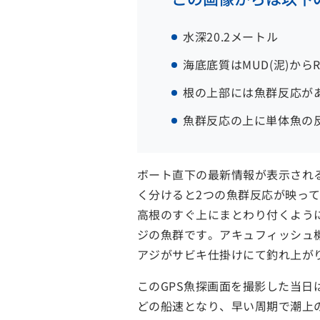
水深20.2メートル
海底底質はMUD(泥)からR
根の上部には魚群反応が
魚群反応の上に単体魚の
ボート直下の最新情報が表示され
く分けると2つの魚群反応が映っ
高根のすぐ上にまとわり付くよう
ジの魚群です。アキュフィッシュ機
アジがサビキ仕掛けにて釣れ上が
このGPS魚探画面を撮影した当
どの船速となり、早い周期で潮上