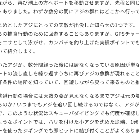
見ながら、再び潮上の方へボートを移動させますが、先程と同
々ありました。わずか数分の間にアジの群れはどこかへ行って
じめとしたアジにとっての天敵が出没した知らせの1つです。
の捕食行動のために回遊することもありますが、GPSチャート
をエサとして泳がせ、カンパチを釣り上げた実績ポイントで
いて紹介します。
いたアジが、数分間経った後には居なくなっている原因が単
ートの流し直しを繰り返すうちに再びアジの魚群が現れるこ
好条件の場所を知っていて、回遊しながら戻って来るものと
逃避行動の場合には天敵の姿が見えなくなるまでアジは元の
るのか? いつまでもアジを追い回し続けるのではなく、アジ
で、このような状況はスキューバダイビングでも何度か確認
ようなポイントでは、ハリを付けた小アジを沈めた途端、1発
ーを使ったジギングでも即ヒットに結び付くことがよくあり