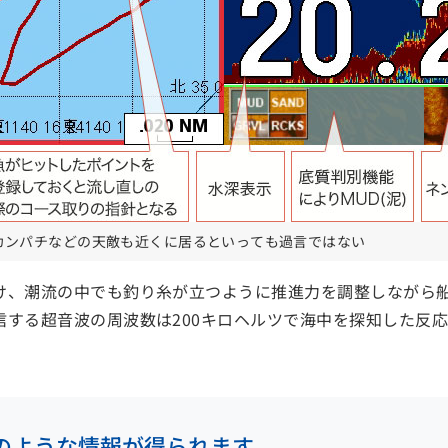
カンパチなどの天敵も近くに居るといっても過言ではない
け、潮流の中でも釣り糸が立つように推進力を調整しながら船
する超音波の周波数は200キロヘルツで海中を探知した反応
のような情報が得られます