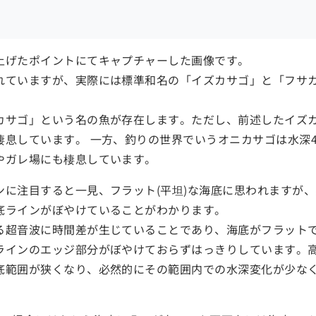
上げたポイントにてキャプチャーした画像です。
れていますが、実際には標準和名の「イズカサゴ」と「フサカ
カサゴ」という名の魚が存在します。ただし、前述したイズ
息しています。 一方、釣りの世界でいうオニカサゴは水深4
やガレ場にも棲息しています。
ンに注目すると一見、フラット(平坦)な海底に思われますが
底ラインがぼやけていることがわかります。
る超音波に時間差が生じていることであり、海底がフラット
ラインのエッジ部分がぼやけておらずはっきりしています。
底範囲が狭くなり、必然的にその範囲内での水深変化が少な