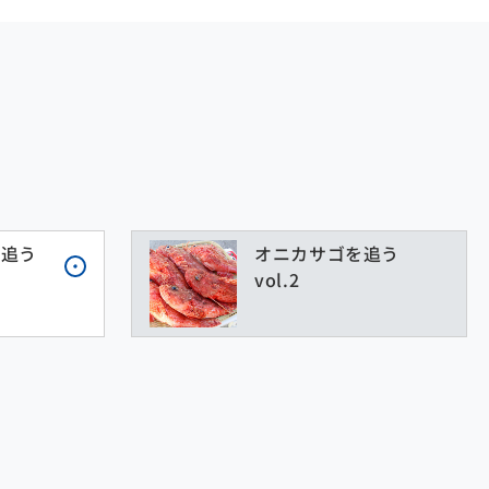
を追う
オニカサゴを追う
vol.2