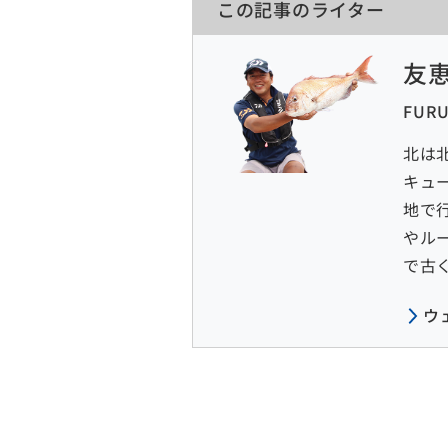
この記事のライター
友恵
FUR
北は
キュ
地で
やル
で古
ウ