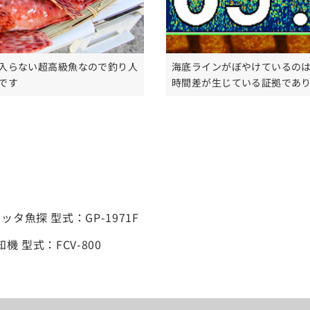
入らない超高級魚なので釣り人
海底ラインがぼやけているの
です
時間差が生じている証拠であ
タ魚探 型式：GP-1971F
 型式：FCV-800