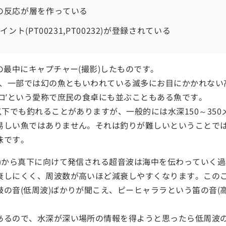
の反応が層を作っている
ント(PT00231,PT00232)が登録されている
の最中にキャプチャー(撮影)したものです。
魚は、一部では幻の魚ともいわれている滅多にお目にかかれな
ロ’という愛称で庶民の食卓にも並ぶこともある魚です。
以下でも釣れることがありますが、一般的には水深150～35
易しい魚ではありません。それは釣りが難しいということで
味です。
子)から真下に向けて発信される超音波は海中を伝わっていく
衰しにくく、周波数が高いほど減衰しやすくなります。この
の音(低周波)ばかりが聞こえ、ピーヒャララという笛の音(
あるので、水深が深い場所の情報を得ようと思ったら低周波