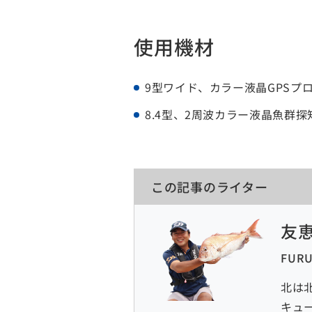
使用機材
9型ワイド、カラー液晶GPSプロッ
8.4型、2周波カラー液晶魚群探知機
この記事のライター
友恵
FUR
北は
キュ