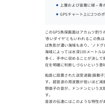
上層および宙層に緑～青
GPSチャート上に2つのポイ
このGPS魚探画面はアカムツ釣り
‘赤いダイヤ’ともいわれるこの
ば魚影が濃い海域もあり、‘ノドグ
海域によっては水深100メートル
多く、手中に収めることが決して
在を明確に判断しづらいという意
船底に設置された送受波器(振動
す。超音波の周波数が低いほど減
祭囃子の音が、ドンドンという太鼓
す。
音波の伝達にはこのような特性が