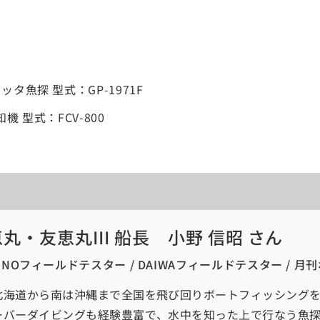
タ魚探 型式：GP-1971F
 型式：FCV-800
丸・友恵丸III 船長 小野 信昭 さん
UNOフィールドテスター / DAIWAフィールドテスター / 
北海道から南は沖縄まで全国を飛び回りボートフィッシング
ーバーダイビングも経験豊富で、水中を知った上で行なう魚