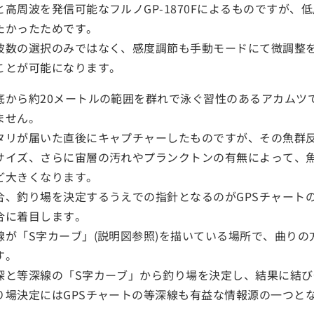
高周波を発信可能なフルノGP-1870Fによるものですが、低
たかったためです。
波数の選択のみではなく、感度調節も手動モードにて微調整
ことが可能になります。
底から約20メートルの範囲を群れで泳ぐ習性のあるアカムツ
ません。
タリが届いた直後にキャプチャーしたものですが、その魚群
サイズ、さらに宙層の汚れやプランクトンの有無によって、
ど大きくなります。
合、釣り場を決定するうえでの指針となるのがGPSチャート
合に着目します。
線が「S字カーブ」(説明図参照)を描いている場所で、曲り
す。
深と等深線の「S字カーブ」から釣り場を決定し、結果に結び
り場決定にはGPSチャートの等深線も有益な情報源の一つ