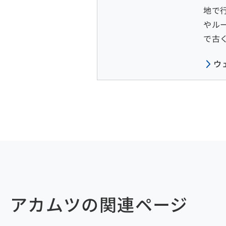
地で
やル
で古
ウ
アカムツの関連ページ