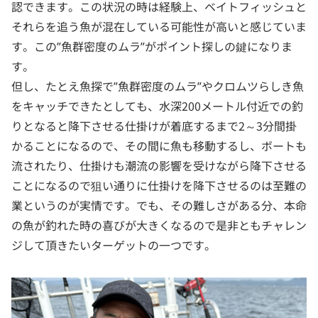
認できます。この状況の時は経験上、ベイトフィッシュと
それらを追う魚が混在している可能性が高いと感じていま
す。この”魚群密度のムラ”がポイント探しの鍵になりま
す。
但し、たとえ魚探で”魚群密度のムラ”やクロムツらしき魚
をキャッチできたとしても、水深200メートル付近での釣
りとなると降下させる仕掛けが着底するまで2～3分間掛
かることになるので、その間に魚も移動するし、ボートも
流されたり、仕掛けも潮流の影響を受けながら降下させる
ことになるので狙い通りに仕掛けを降下させるのは至難の
業というのが実情です。でも、その難しさがある分、本命
の魚が釣れた時の喜びが大きくなるので是非ともチャレン
ジして頂きたいターゲットの一つです。