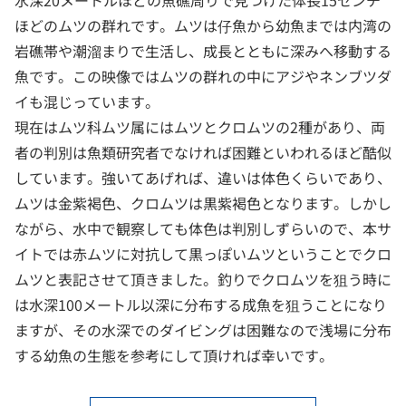
水深20メートルほどの魚礁周りで見つけた体長15センチ
ほどのムツの群れです。ムツは仔魚から幼魚までは内湾の
岩礁帯や潮溜まりで生活し、成長とともに深みへ移動する
魚です。この映像ではムツの群れの中にアジやネンブツダ
イも混じっています。
現在はムツ科ムツ属にはムツとクロムツの2種があり、両
者の判別は魚類研究者でなければ困難といわれるほど酷似
しています。強いてあげれば、違いは体色くらいであり、
ムツは金紫褐色、クロムツは黒紫褐色となります。しかし
ながら、水中で観察しても体色は判別しずらいので、本サ
イトでは赤ムツに対抗して黒っぽいムツということでクロ
ムツと表記させて頂きました。釣りでクロムツを狙う時に
は水深100メートル以深に分布する成魚を狙うことになり
ますが、その水深でのダイビングは困難なので浅場に分布
する幼魚の生態を参考にして頂ければ幸いです。